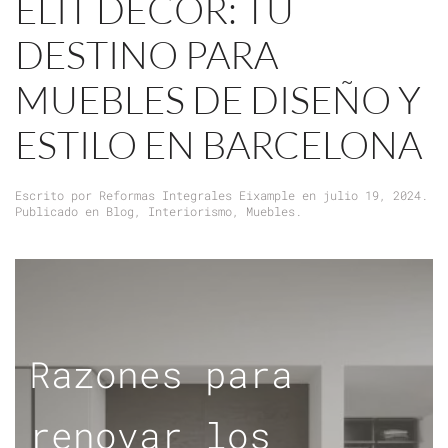
ELIT DECOR: TU
DESTINO PARA
MUEBLES DE DISEÑO Y
ESTILO EN BARCELONA
Escrito por
Reformas Integrales Eixample
en
julio 19, 2024
.
Publicado en
Blog
,
Interiorismo
,
Muebles
.
Razones para
renovar los