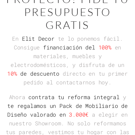
PRESUPUESTO
GRATIS
En
Elit Decor
te lo ponemos fácil.
Consigue
financiación del
100%
en
materiales, muebles y
electrodomésticos, y disfruta de un
10%
de descuento
directo
en tu primer
pedido al contactarnos hoy.
Ahora
contrata tu reforma integral
y
te regalamos un Pack de Mobiliario de
Diseño valorado en
3.000€
a elegir en
nuestro Showroom. No solo reformamos
tus paredes, vestimos tu hogar con las