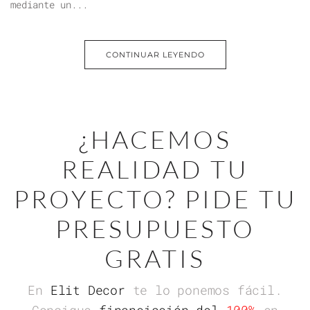
mediante un...
CONTINUAR LEYENDO
¿HACEMOS
REALIDAD TU
PROYECTO? PIDE TU
PRESUPUESTO
GRATIS
En
Elit Decor
te lo ponemos fácil.
Consigue
financiación del
100%
en