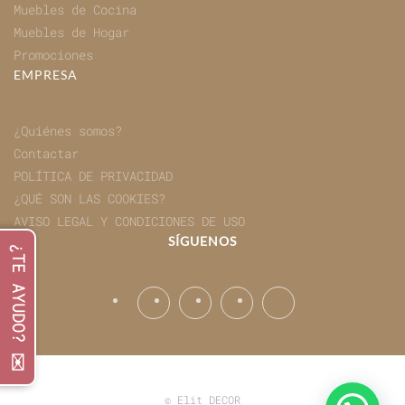
Muebles de Cocina
Muebles de Hogar
Promociones
EMPRESA
¿Quiénes somos?
Contactar
POLÍTICA DE PRIVACIDAD
¿QUÉ SON LAS COOKIES?
AVISO LEGAL Y CONDICIONES DE USO
SÍGUENOS
¿TE AYUDO? ✉️
©
Elit DECOR